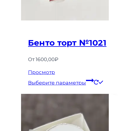
Бенто торт №1021
От
1600,00
₽
Этот
Просмотр
товар
Выберите параметры
имеет
несколько
вариаций.
Опции
можно
выбрать