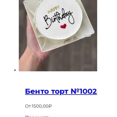
на
странице
товара.
Бенто торт №1002
От
1500,00
₽