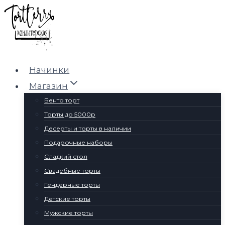
Перейти
к
содержимому
Начинки
Магазин
Бенто торт
Торты до 5000р
Десерты и торты в наличии
Подарочные наборы
Сладкий стол
Свадебные торты
Гендерные торты
Детские торты
Мужские торты