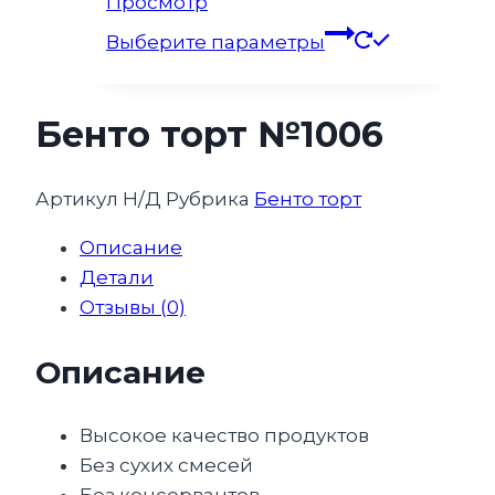
Этот
Просмотр
товар
Выберите параметры
имеет
несколько
вариаций.
Бенто торт №1006
Опции
можно
Артикул
Н/Д
Рубрика
Бенто торт
выбрать
на
Описание
странице
Детали
товара.
Отзывы (0)
Описание
Высокое качество продуктов
Без сухих смесей
Без консервантов