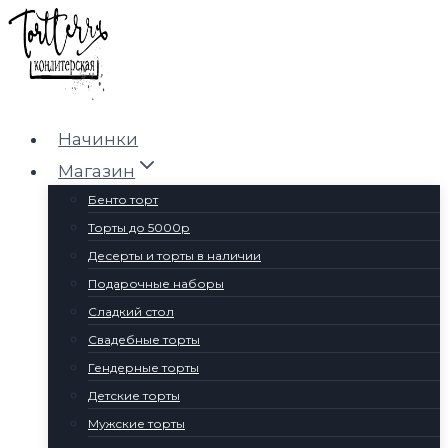
Перейти
к
содержимому
Начинки
Магазин
Бенто торт
Торты до 5000р
Десерты и торты в наличии
Подарочные наборы
Сладкий стол
Свадебные торты
Гендерные торты
Детские торты
Мужские торты