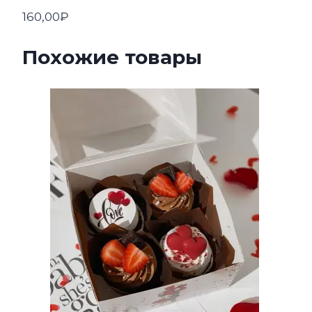
Имбирный
160,00
₽
пряник
№2
Похожие товары