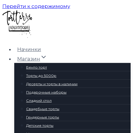
Перейти к содержимому
Начинки
Магазин
Бенто торт
Торты до 5000р
Десерты и торты в наличии
Подарочные наборы
Сладкий стол
Свадебные торты
Гендерные торты
Детские торты