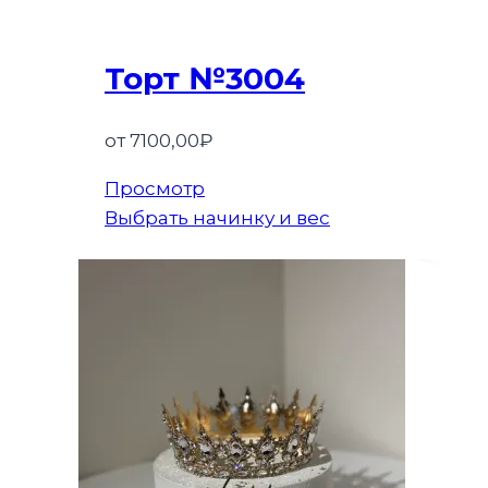
Торт №3004
от
7100,00
₽
Просмотр
Выбрать начинку и вес