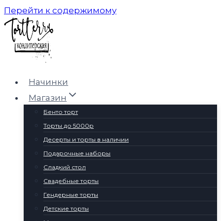
Перейти к содержимому
Начинки
Магазин
Бенто торт
Торты до 5000р
Десерты и торты в наличии
Подарочные наборы
Сладкий стол
Свадебные торты
Гендерные торты
Детские торты