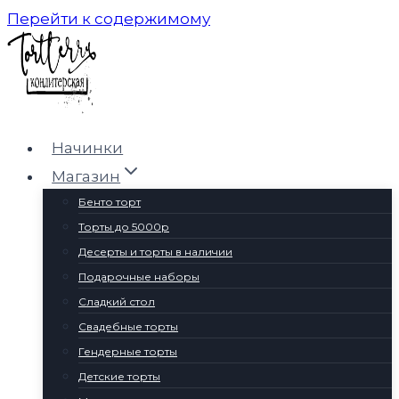
Перейти к содержимому
Начинки
Магазин
Бенто торт
Торты до 5000р
Десерты и торты в наличии
Подарочные наборы
Сладкий стол
Свадебные торты
Гендерные торты
Детские торты