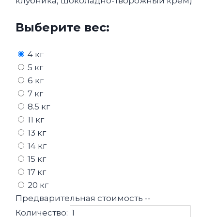
клубника, шоколадно-творожный крем)
Выберите вес:
4 кг
5 кг
6 кг
7 кг
8.5 кг
11 кг
13 кг
14 кг
15 кг
17 кг
20 кг
Предварительная стоимость
--
Количество: