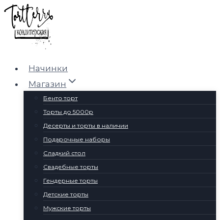
Перейти
к
содержимому
Начинки
Магазин
Бенто торт
Торты до 5000р
Десерты и торты в наличии
Подарочные наборы
Сладкий стол
Свадебные торты
Гендерные торты
Детские торты
Мужские торты