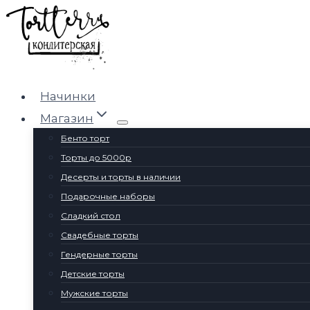
Перейти
к
содержимому
Начинки
Магазин
Бенто торт
Торты до 5000р
Десерты и торты в наличии
Подарочные наборы
Сладкий стол
Свадебные торты
Гендерные торты
Детские торты
Мужские торты