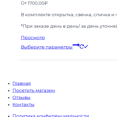
От
1700,00
₽
В комплекте открытка, свечка, спичка и
*При заказе день в день/ за день уточ
Этот
Просмотр
товар
Выберите параметры
имеет
несколько
вариаций.
Опции
можно
Главная
выбрать
Посетить магазин
на
Отзывы
странице
Контакты
товара.
Политика конфиденциальности