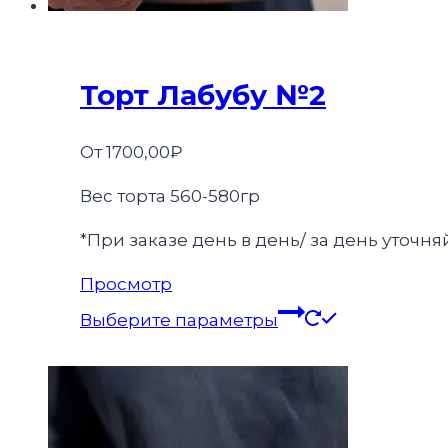
Торт Лабубу №2
От
1700,00
₽
Вес торта 560-580гр
*При заказе день в день/ за день уточ
Этот
Просмотр
товар
Выберите параметры
имеет
несколько
вариаций.
Опции
можно