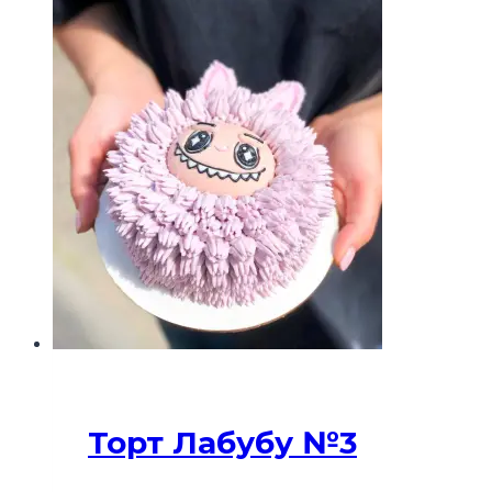
выбрать
на
странице
товара.
Торт Лабубу №3