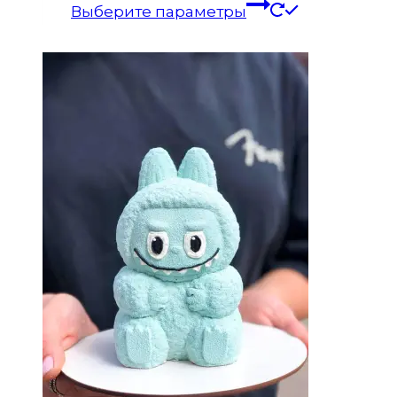
товар
Выберите параметры
имеет
несколько
вариаций.
Опции
можно
выбрать
на
странице
товара.