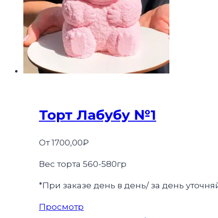
Торт Лабубу №1
От
1700,00
₽
Вес торта 560-580гр
*При заказе день в день/ за день уточ
Этот
Просмотр