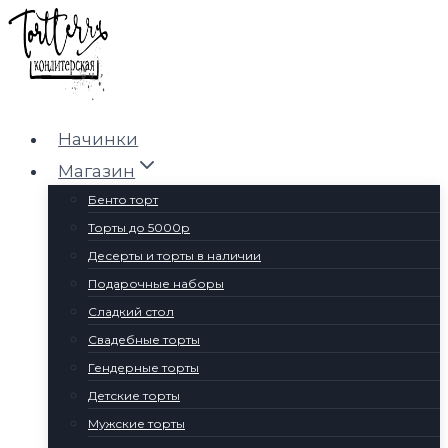
Перейти
к
содержимому
Начинки
Магазин
Бенто торт
Торты до 5000р
Десерты и торты в наличии
Подарочные наборы
Сладкий стол
Свадебные торты
Гендерные торты
Детские торты
Мужские торты