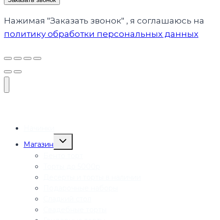
Нажимая "Заказать звонок" , я соглашаюсь на
политику обработки персональных данных
Начинки
Переключить
Магазин
дочернее
меню
Бенто торт
Торты до 5000р
Десерты и торты в наличии
Подарочные наборы
Сладкий стол
Свадебные торты