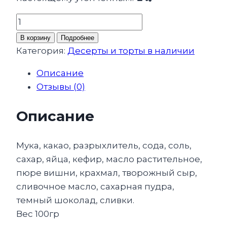
Количество
товара
В корзину
Подробнее
Капкейк
Категория:
Десерты и торты в наличии
Шоколад-
Описание
Вишня
Отзывы (0)
Описание
Мука, какао, разрыхлитель, сода, соль,
сахар, яйца, кефир, масло растительное,
пюре вишни, крахмал, творожный сыр,
сливочное масло, сахарная пудра,
темный шоколад, сливки.
Вес 100гр