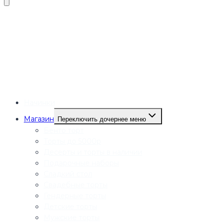
Начинки
Магазин
Переключить дочернее меню
Бенто торт
Торты до 5000р
Десерты и торты в наличии
Подарочные наборы
Сладкий стол
Свадебные торты
Гендерные торты
Детские торты
Мужские торты