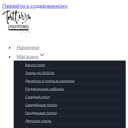
Перейти к содержимому
Начинки
Магазин
Бенто торт
Торты до 5000р
Десерты и торты в наличии
Подарочные наборы
Сладкий стол
Свадебные торты
Гендерные торты
Детские торты