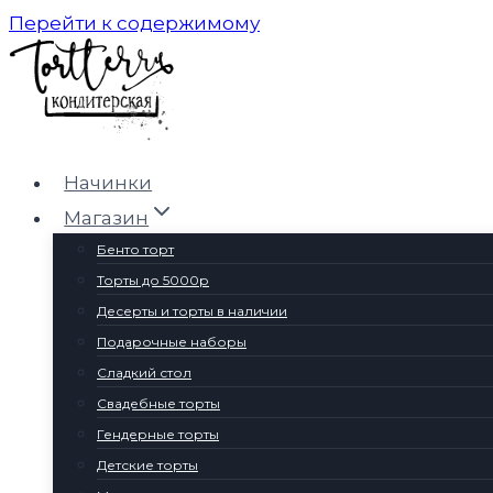
Перейти к содержимому
Начинки
Магазин
Бенто торт
Торты до 5000р
Десерты и торты в наличии
Подарочные наборы
Сладкий стол
Свадебные торты
Гендерные торты
Детские торты