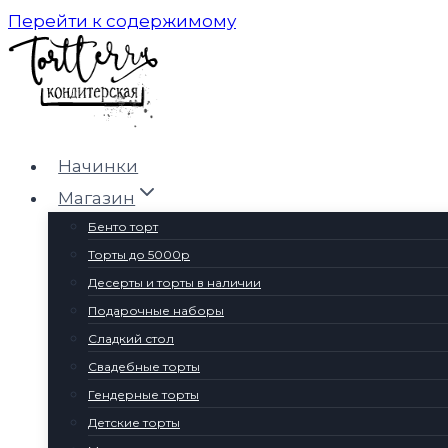
Перейти к содержимому
Начинки
Магазин
Бенто торт
Торты до 5000р
Десерты и торты в наличии
Подарочные наборы
Сладкий стол
Свадебные торты
Гендерные торты
Детские торты