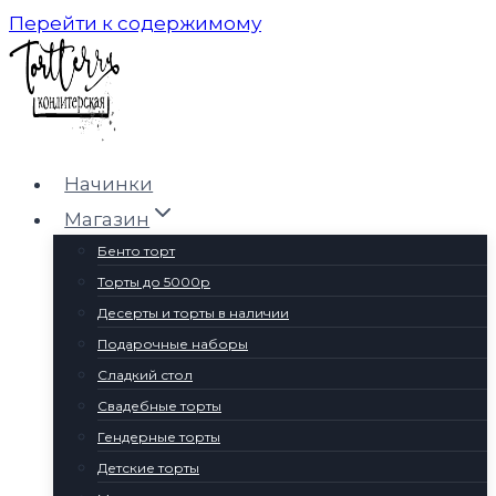
Перейти к содержимому
Начинки
Магазин
Бенто торт
Торты до 5000р
Десерты и торты в наличии
Подарочные наборы
Сладкий стол
Свадебные торты
Гендерные торты
Детские торты