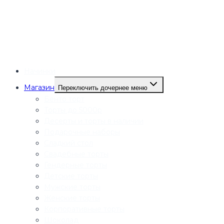
Начинки
Магазин
Переключить дочернее меню
Бенто торт
Торты до 5000р
Десерты и торты в наличии
Подарочные наборы
Сладкий стол
Свадебные торты
Гендерные торты
Детские торты
Мужские торты
Женские торты
Корпоративные торты
Шоколад