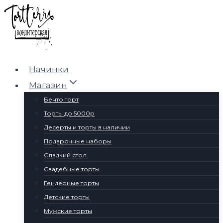
Перейти
к
содержимому
Начинки
Магазин
Бенто торт
Торты до 5000р
Десерты и торты в наличии
Подарочные наборы
Сладкий стол
Свадебные торты
Гендерные торты
Детские торты
Мужские торты