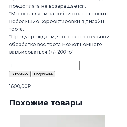
предоплата не возвращается.
*Мы оставляем за собой право вносить
небольшие корректировки в дизайн
торта.
*Предупреждаем, что в окончательной
обработке вес торта может немного
варьироваться (+/- 200гр)
Количество
товара
В корзину
Подробнее
Бенто
1600,00
₽
торт
«Счастье
Похожие товары
—
иметь
такую
маму»