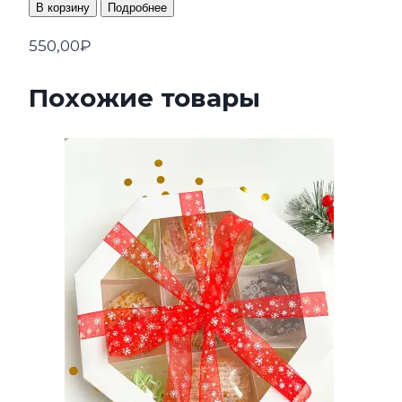
товара
В корзину
Подробнее
Набор
550,00
₽
Зефира
"Елочка"
Похожие товары