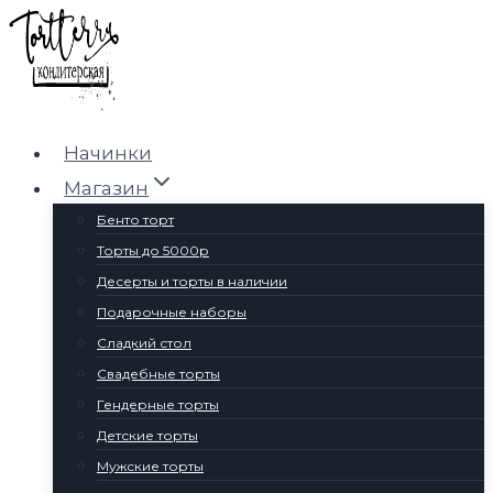
Перейти
к
содержимому
Начинки
Магазин
Бенто торт
Торты до 5000р
Десерты и торты в наличии
Подарочные наборы
Сладкий стол
Свадебные торты
Гендерные торты
Детские торты
Мужские торты