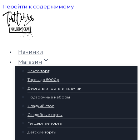
Перейти к содержимому
Начинки
Магазин
Бенто торт
Торты до 5000р
Десерты и торты в наличии
Подарочные наборы
Сладкий стол
Свадебные торты
Гендерные торты
Детские торты