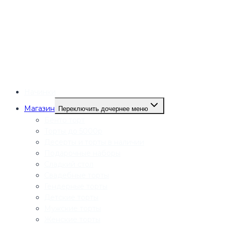
Начинки
Магазин
Переключить дочернее меню
Бенто торт
Торты до 5000р
Десерты и торты в наличии
Подарочные наборы
Сладкий стол
Свадебные торты
Гендерные торты
Детские торты
Мужские торты
Женские торты