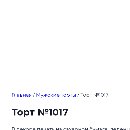
Главная
/
Мужские торты
/ Торт №1017
Торт №1017
В декоре печать на сахарной бумаге, леден