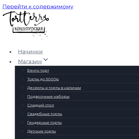
Перейти к содержимому
Начинки
Магазин
Бенто торт
Торты до 5000р
Десерты и торты в наличии
Подарочные наборы
Сладкий стол
Свадебные торты
Гендерные торты
Детские торты