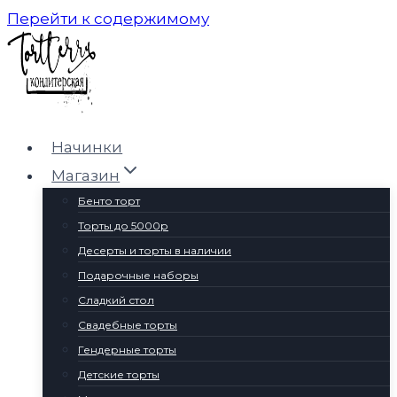
Перейти к содержимому
Начинки
Магазин
Бенто торт
Торты до 5000р
Десерты и торты в наличии
Подарочные наборы
Сладкий стол
Свадебные торты
Гендерные торты
Детские торты