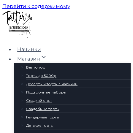
Перейти к содержимому
Начинки
Магазин
Бенто торт
Торты до 5000р
Десерты и торты в наличии
Подарочные наборы
Сладкий стол
Свадебные торты
Гендерные торты
Детские торты