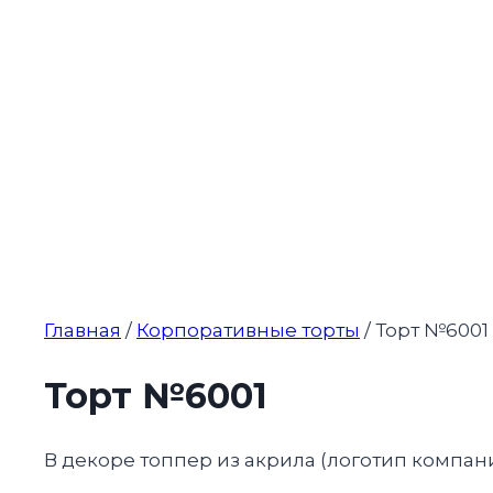
Главная
/
Корпоративные торты
/ Торт №6001
Торт №6001
В декоре топпер из акрила (логотип компан