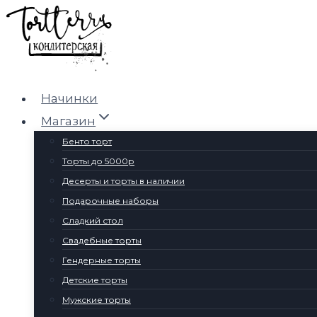
Перейти
к
содержимому
Начинки
Магазин
Бенто торт
Торты до 5000р
Десерты и торты в наличии
Подарочные наборы
Сладкий стол
Свадебные торты
Гендерные торты
Детские торты
Мужские торты