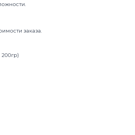
ложности.
оимости заказа.
 200гр)