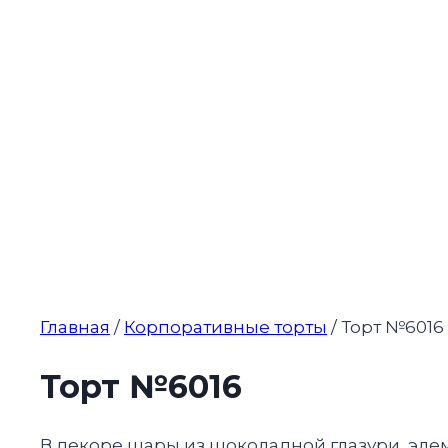
Главная
/
Корпоративные торты
/ Торт №6016
Торт №6016
В декоре шары из шоколадной глазури, элем