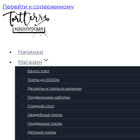
Перейти к содержимому
Начинки
Магазин
Бенто торт
Торты до 5000р
Десерты и торты в наличии
Подарочные наборы
Сладкий стол
Свадебные торты
Гендерные торты
Детские торты