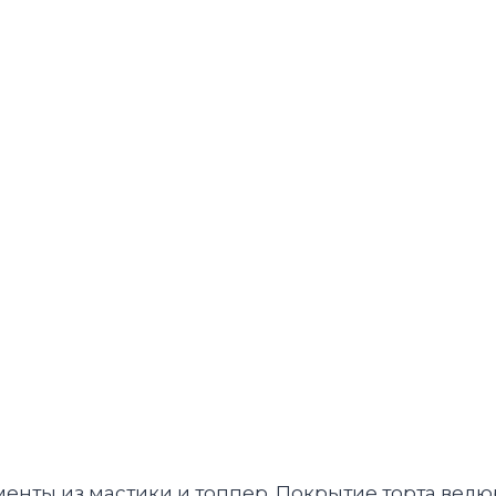
енты из мастики и топпер. Покрытие торта велю