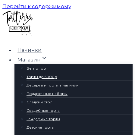
Перейти к содержимому
Начинки
Магазин
Бенто торт
Торты до 5000р
Десерты и торты в наличии
Подарочные наборы
Сладкий стол
Свадебные торты
Гендерные торты
Детские торты