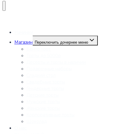
Начинки
Магазин
Переключить дочернее меню
Бенто торт
Торты до 5000р
Десерты и торты в наличии
Подарочные наборы
Сладкий стол
Свадебные торты
Гендерные торты
Детские торты
Мужские торты
Женские торты
Корпоративные торты
Шоколад
О нас