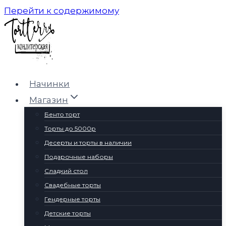
Перейти к содержимому
Начинки
Магазин
Бенто торт
Торты до 5000р
Десерты и торты в наличии
Подарочные наборы
Сладкий стол
Свадебные торты
Гендерные торты
Детские торты