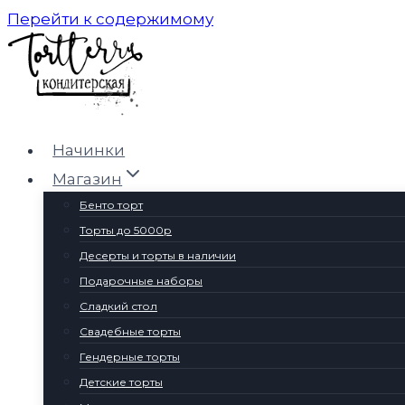
Перейти к содержимому
Начинки
Магазин
Бенто торт
Торты до 5000р
Десерты и торты в наличии
Подарочные наборы
Сладкий стол
Свадебные торты
Гендерные торты
Детские торты