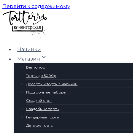
Перейти к содержимому
Начинки
Магазин
Бенто торт
Торты до 5000р
Десерты и торты в наличии
Подарочные наборы
Сладкий стол
Свадебные торты
Гендерные торты
Детские торты