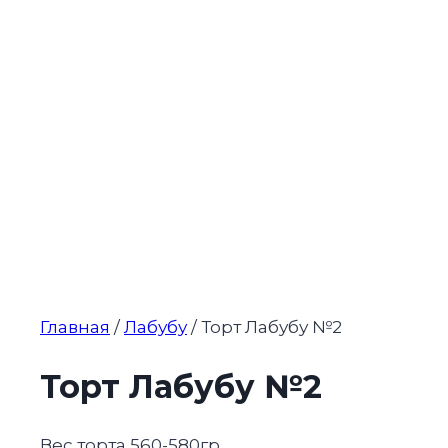
Главная
/
Лабубу
/ Торт Лабубу №2
Торт Лабубу №2
Вес торта 560-580гр