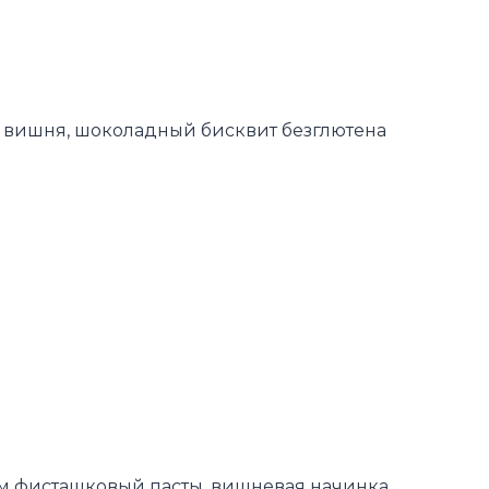
 вишня, шоколадный бисквит безглютена
м фисташковый пасты, вишневая начинка,